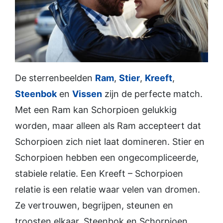
De sterrenbeelden
Ram
,
Stier
,
Kreeft
,
Steenbok
en
Vissen
zijn de perfecte match.
Met een Ram kan Schorpioen gelukkig
worden, maar alleen als Ram accepteert dat
Schorpioen zich niet laat domineren. Stier en
Schorpioen hebben een ongecompliceerde,
stabiele relatie. Een Kreeft – Schorpioen
relatie is een relatie waar velen van dromen.
Ze vertrouwen, begrijpen, steunen en
troosten elkaar. Steenbok en Schorpioen