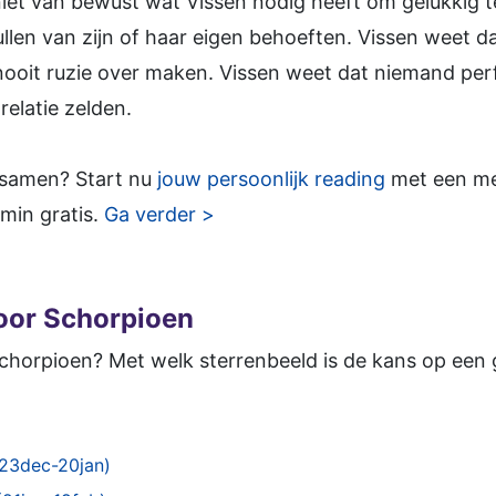
niet van bewust wat Vissen nodig heeft om gelukkig te
llen van zijn of haar eigen behoeften. Vissen weet d
 nooit ruzie over maken. Vissen weet dat niemand perf
elatie zelden.
 samen? Start nu
jouw persoonlijk reading
met een med
min gratis.
Ga verder >
oor Schorpioen
Schorpioen? Met welk sterrenbeeld is de kans op een 
(23dec-20jan)