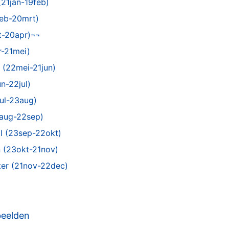
21jan-19feb)
feb-20mrt)
t-20apr)¬¬
r-21mei)
 (22mei-21jun)
n-22jul)
ul-23aug)
aug-22sep)
l (23sep-22okt)
 (23okt-21nov)
ter (21nov-22dec)
beelden