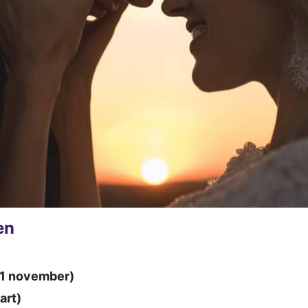
en
21 november)
aart)