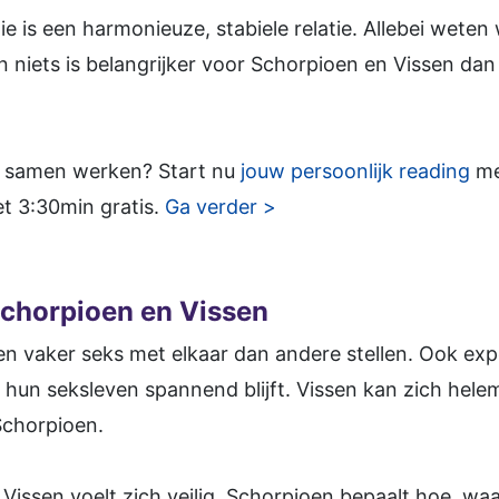
ie is een harmonieuze, stabiele relatie. Allebei wete
en niets is belangrijker voor Schorpioen en Vissen da
lie samen werken? Start nu
jouw persoonlijk reading
me
et 3:30min gratis.
Ga verder >
Schorpioen en Vissen
n vaker seks met elkaar dan andere stellen. Ook ex
hun seksleven spannend blijft. Vissen kan zich helem
 Schorpioen.
Vissen voelt zich veilig. Schorpioen bepaalt hoe, wa