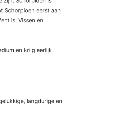
 zijn. Schorpioen is
at Schorpioen eerst aan
ect is. Vissen en
ium en krijg eerlijk
gelukkige, langdurige en