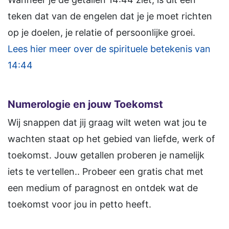
teken dat van de engelen dat je je moet richten
op je doelen, je relatie of persoonlijke groei.
Lees hier meer over de spirituele betekenis van
14:44
Numerologie en jouw Toekomst
Wij snappen dat jij graag wilt weten wat jou te
wachten staat op het gebied van liefde, werk of
toekomst. Jouw getallen proberen je namelijk
iets te vertellen.. Probeer een gratis chat met
een medium of paragnost en ontdek wat de
toekomst voor jou in petto heeft.