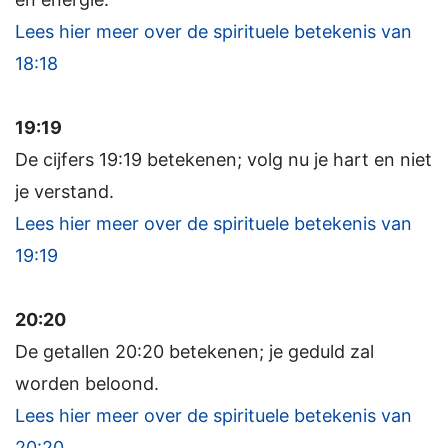
Lees hier meer over de spirituele betekenis van
18:18
19:19
De cijfers 19:19 betekenen; volg nu je hart en niet
je verstand.
Lees hier meer over de spirituele betekenis van
19:19
20:20
De getallen 20:20 betekenen; je geduld zal
worden beloond.
Lees hier meer over de spirituele betekenis van
20:20