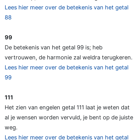
Lees hier meer over de betekenis van het getal
88
99
De betekenis van het getal 99 is; heb
vertrouwen, de harmonie zal weldra terugkeren.
Lees hier meer over de betekenis van het getal
99
111
Het zien van engelen getal 111 laat je weten dat
al je wensen worden vervuld, je bent op de juiste
weg.
Lees hier meer over de betekenis van het getal