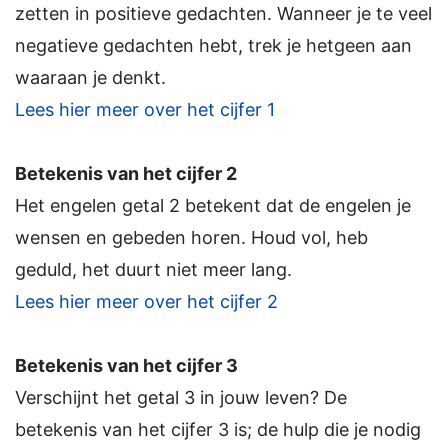
zetten in positieve gedachten. Wanneer je te veel
negatieve gedachten hebt, trek je hetgeen aan
waaraan je denkt.
Lees hier meer over het cijfer 1
Betekenis van het cijfer 2
Het engelen getal 2 betekent dat de engelen je
wensen en gebeden horen. Houd vol, heb
geduld, het duurt niet meer lang.
Lees hier meer over het cijfer 2
Betekenis van het cijfer 3
Verschijnt het getal 3 in jouw leven? De
betekenis van het cijfer 3 is; de hulp die je nodig