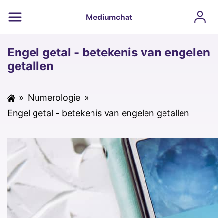
Mediumchat
Engel getal - betekenis van engelen
getallen
»
Numerologie
»
Engel getal - betekenis van engelen getallen