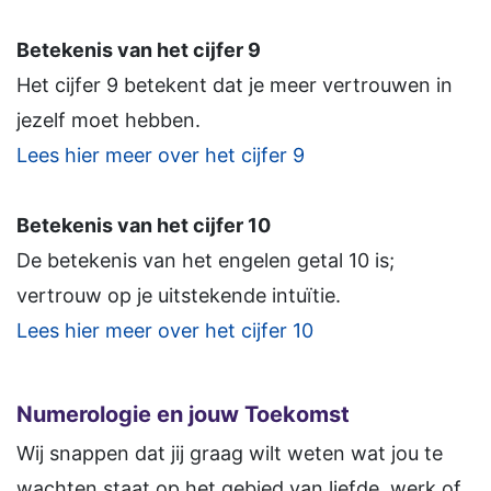
Betekenis van het cijfer 9
Het cijfer 9 betekent dat je meer vertrouwen in
jezelf moet hebben.
Lees hier meer over het cijfer 9
Betekenis van het cijfer 10
De betekenis van het engelen getal 10 is;
vertrouw op je uitstekende intuïtie.
Lees hier meer over het cijfer 10
Numerologie en jouw Toekomst
Wij snappen dat jij graag wilt weten wat jou te
wachten staat op het gebied van liefde, werk of