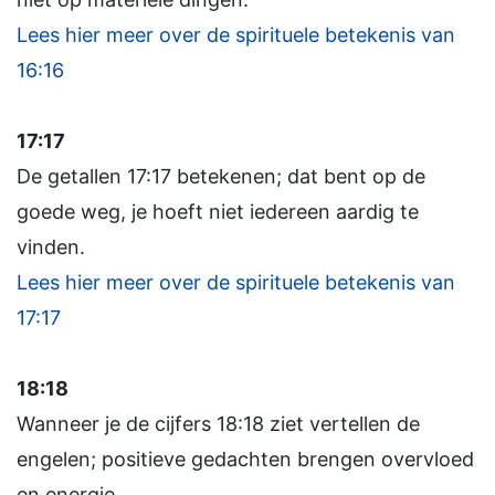
Lees hier meer over de spirituele betekenis van
16:16
17:17
De getallen 17:17 betekenen; dat bent op de
goede weg, je hoeft niet iedereen aardig te
vinden.
Lees hier meer over de spirituele betekenis van
17:17
18:18
Wanneer je de cijfers 18:18 ziet vertellen de
engelen; positieve gedachten brengen overvloed
en energie.