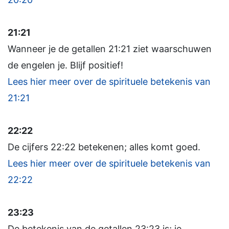
21:21
Wanneer je de getallen 21:21 ziet waarschuwen
de engelen je. Blijf positief!
Lees hier meer over de spirituele betekenis van
21:21
22:22
De cijfers 22:22 betekenen; alles komt goed.
Lees hier meer over de spirituele betekenis van
22:22
23:23
De betekenis van de getallen 23:23 is; je