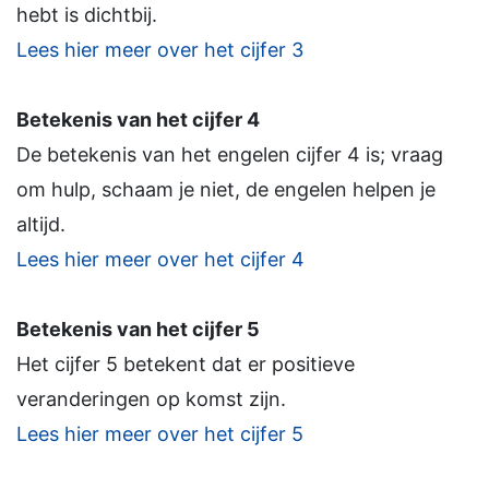
hebt is dichtbij.
Lees hier meer over het cijfer 3
Betekenis van het cijfer 4
De betekenis van het engelen cijfer 4 is; vraag
om hulp, schaam je niet, de engelen helpen je
altijd.
Lees hier meer over het cijfer 4
Betekenis van het cijfer 5
Het cijfer 5 betekent dat er positieve
veranderingen op komst zijn.
Lees hier meer over het cijfer 5