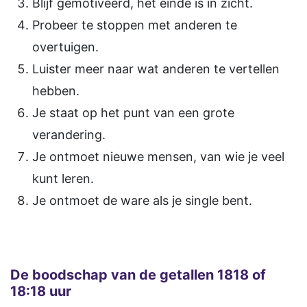
Blijf gemotiveerd, het einde is in zicht.
Probeer te stoppen met anderen te
overtuigen.
Luister meer naar wat anderen te vertellen
hebben.
Je staat op het punt van een grote
verandering.
Je ontmoet nieuwe mensen, van wie je veel
kunt leren.
Je ontmoet de ware als je single bent.
De boodschap van de getallen 1818 of
18:18 uur