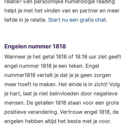
relatie? Een persoonlijke numerologie reading
helpt je met het vinden van en partner en meer
liefde in je relatie.
Start nu een gratis chat
.
Engelen nummer 1818
Wanneer je het getal 1818 of 18:18 uur ziet geeft
engel nummer 1818 je een teken. Engel
nummer1818 vertelt je dat je je geen zorgen
meer hoeft te maken. Het einde is in zicht! Volg
je hart, laat je niet beïnvloeden door negatieve
mensen. De getallen 1818 staan voor een grote
positieve verandering. Vertrouw engel 1818, de
engelen hebben altijd het beste met je voor.