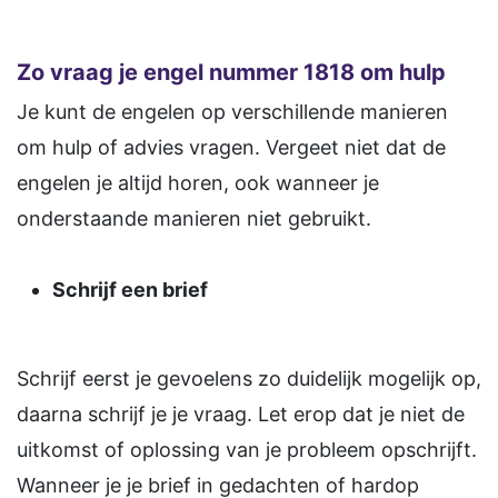
Zo vraag je engel nummer 1818 om hulp
Je kunt de engelen op verschillende manieren
om hulp of advies vragen. Vergeet niet dat de
engelen je altijd horen, ook wanneer je
onderstaande manieren niet gebruikt.
Schrijf een brief
Schrijf eerst je gevoelens zo duidelijk mogelijk op,
daarna schrijf je je vraag. Let erop dat je niet de
uitkomst of oplossing van je probleem opschrijft.
Wanneer je je brief in gedachten of hardop