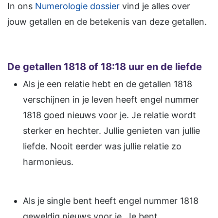
In ons
Numerologie dossier
vind je alles over
jouw getallen en de betekenis van deze getallen.
De getallen 1818 of 18:18 uur en de liefde
Als je een relatie hebt en de getallen 1818
verschijnen in je leven heeft engel nummer
1818 goed nieuws voor je. Je relatie wordt
sterker en hechter. Jullie genieten van jullie
liefde. Nooit eerder was jullie relatie zo
harmonieus.
Als je single bent heeft engel nummer 1818
geweldig nieuws voor je. Je bent