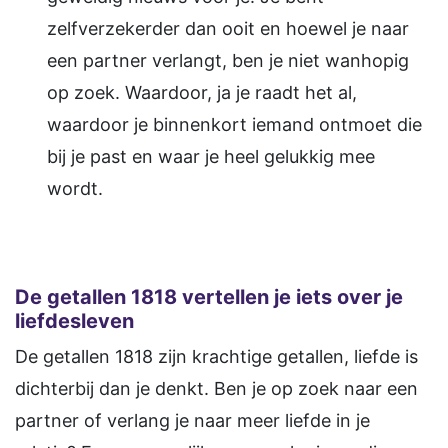
zelfverzekerder dan ooit en hoewel je naar
een partner verlangt, ben je niet wanhopig
op zoek. Waardoor, ja je raadt het al,
waardoor je binnenkort iemand ontmoet die
bij je past en waar je heel gelukkig mee
wordt.
De getallen 1818 vertellen je iets over je
liefdesleven
De getallen 1818 zijn krachtige getallen, liefde is
dichterbij dan je denkt. Ben je op zoek naar een
partner of verlang je naar meer liefde in je