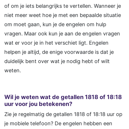
of om je iets belangrijks te vertellen. Wanneer je
niet meer weet hoe je met een bepaalde situatie
om moet gaan, kun je de engelen om hulp
vragen. Maar ook kun je aan de engelen vragen
wat er voor je in het verschiet ligt. Engelen
helpen je altijd, de enige voorwaarde is dat je
duidelijk bent over wat je nodig hebt of wilt
weten.
Wil je weten wat de getallen 1818 of 18:18
uur voor jou betekenen?
Zie je regelmatig de getallen 1818 of 18:18 uur op
je mobiele telefoon? De engelen hebben een