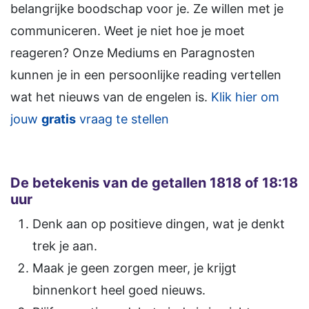
belangrijke boodschap voor je. Ze willen met je
communiceren. Weet je niet hoe je moet
reageren? Onze Mediums en Paragnosten
kunnen je in een persoonlijke reading vertellen
wat het nieuws van de engelen is.
Klik hier om
jouw
gratis
vraag te stellen
De betekenis van de getallen 1818 of 18:18
uur
Denk aan op positieve dingen, wat je denkt
trek je aan.
Maak je geen zorgen meer, je krijgt
binnenkort heel goed nieuws.