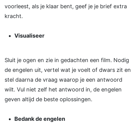
voorleest, als je klaar bent, geef je je brief extra
kracht.
Visualiseer
Sluit je ogen en zie in gedachten een film. Nodig
de engelen uit, vertel wat je voelt of dwars zit en
stel daarna de vraag waarop je een antwoord
wilt. Vul niet zelf het antwoord in, de engelen
geven altijd de beste oplossingen.
Bedank de engelen