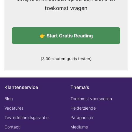
toekomst vragen
👉 Start Gratis Reading
[3:30minuten gratis testen]
Klantenservice
Thema's
Blog
Toekomst voorspellen
Vacatures
Helderziende
Tevredenheidsgarantie
Paragnosten
Contact
Mediums