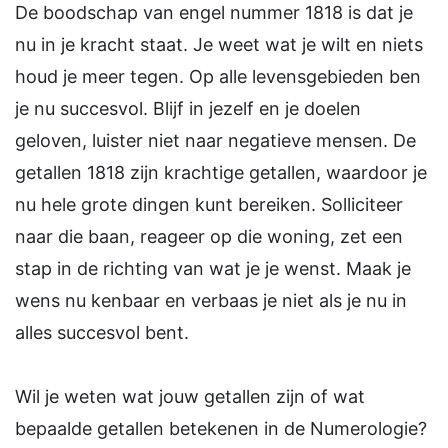
De boodschap van engel nummer 1818 is dat je
nu in je kracht staat. Je weet wat je wilt en niets
houd je meer tegen. Op alle levensgebieden ben
je nu succesvol. Blijf in jezelf en je doelen
geloven, luister niet naar negatieve mensen. De
getallen 1818 zijn krachtige getallen, waardoor je
nu hele grote dingen kunt bereiken. Solliciteer
naar die baan, reageer op die woning, zet een
stap in de richting van wat je je wenst. Maak je
wens nu kenbaar en verbaas je niet als je nu in
alles succesvol bent.
Wil je weten wat jouw getallen zijn of wat
bepaalde getallen betekenen in de Numerologie?