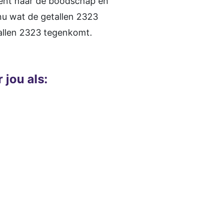
bent naar de boodschap en
 nu wat de getallen 2323
tallen 2323 tegenkomt.
jou als: