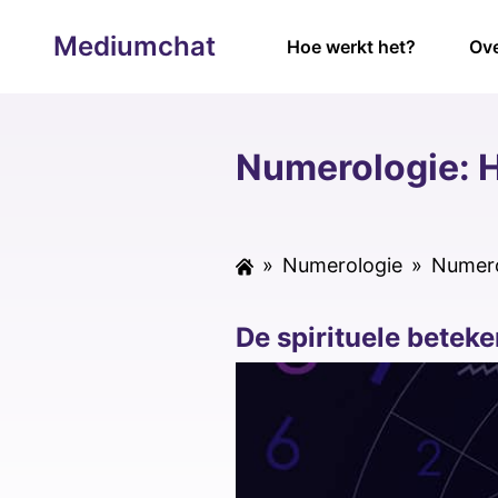
Mediumchat
Hoe werkt het?
Ove
Numerologie: He
»
Numerologie
»
Numero
De spirituele betek