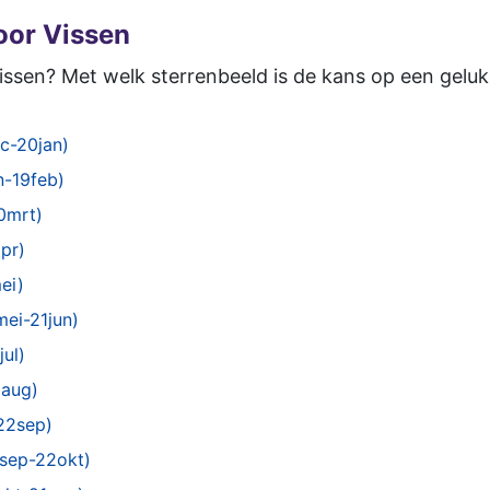
oor Vissen
issen? Met welk sterrenbeeld is de kans op een gelukk
c-20jan)
n-19feb)
0mrt)
pr)
ei)
mei-21jun)
jul)
3aug)
22sep)
3sep-22okt)