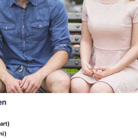
en
art)
ni)