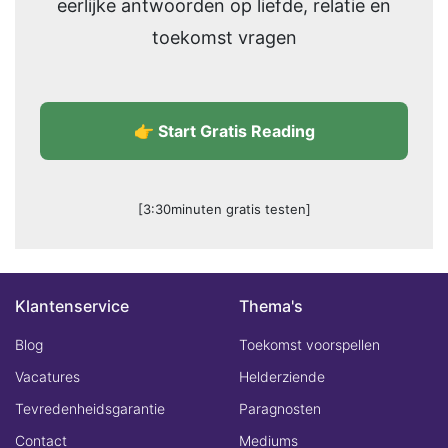
eerlijke antwoorden op liefde, relatie en
toekomst vragen
👉 Start Gratis Reading
[3:30minuten gratis testen]
Klantenservice
Thema's
Blog
Toekomst voorspellen
Vacatures
Helderziende
Tevredenheidsgarantie
Paragnosten
Contact
Mediums