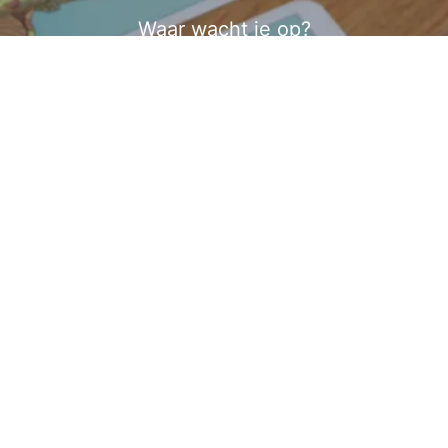
Waar wacht je op?
Krijg inzichten en antwoorden
Gratis proberen
31 minuten geleden
Altijd duidelijke antwoorden en eerlijk
advies, dankjewel 💕
I
80,120
reviews