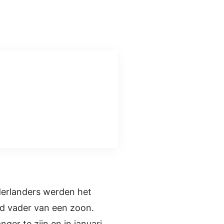
derlanders werden het
rd vader van een zoon.
er te zijn en in januari