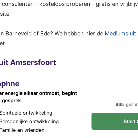
 consulenten - kosteloos proberen - gratis en vrijbli
site
an Barneveld of Ede? We hebben hier de
Mediums uit
et.
uit Amsersfoort
aphne
r energie elkaar ontmoet, begint
 gesprek.
965
gespr
Spirituele ontwikkeling
Persoonlijke ontwikkeling
Start 
Familie en vrienden