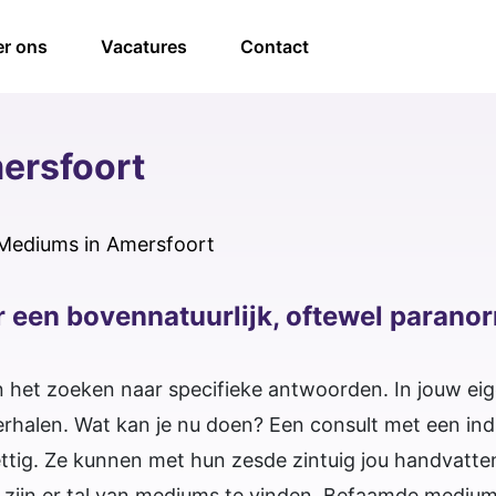
r ons
Vacatures
Contact
ersfoort
Mediums in Amersfoort
 een bovennatuurlijk, oftewel parano
n het zoeken naar specifieke antwoorden. In jouw ei
rhalen. Wat kan je nu doen? Een consult met een ind
rettig. Ze kunnen met hun zesde zintuig jou handvat
t zijn er tal van mediums te vinden. Befaamde medium