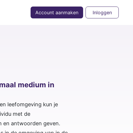
Account aanmaken
Inloggen
rmaal medium in
gen leefomgeving kun je
ividu met de
ten en antwoorden geven.
s in de omgeving van in de