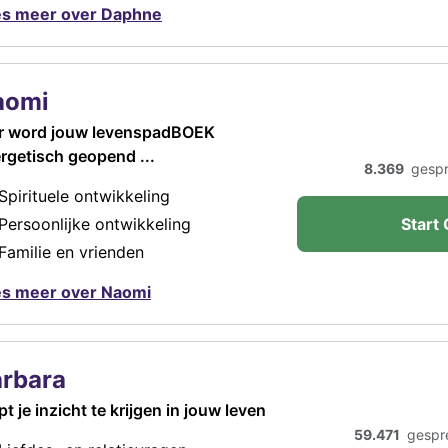
s meer over Daphne
aomi
r word jouw levenspadBOEK
rgetisch geopend ...
8.369
gesp
Spirituele ontwikkeling
Persoonlijke ontwikkeling
Start 
Familie en vrienden
s meer over Naomi
rbara
pt je inzicht te krijgen in jouw leven
59.471
gespr