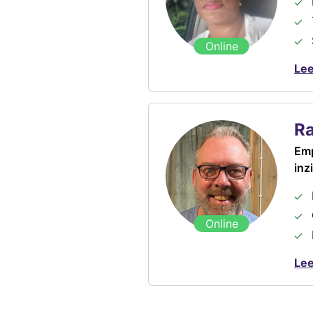
Online
Lee
R
Emp
inz
Online
Le