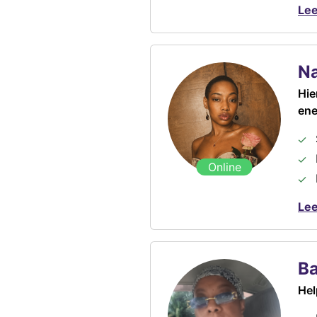
Lee
N
Hie
ene
Online
Lee
Ba
Hel