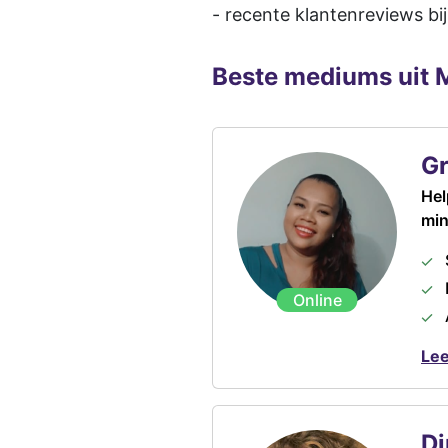
- recente klantenreviews bi
Beste mediums uit 
G
Hel
min
Online
Lee
D