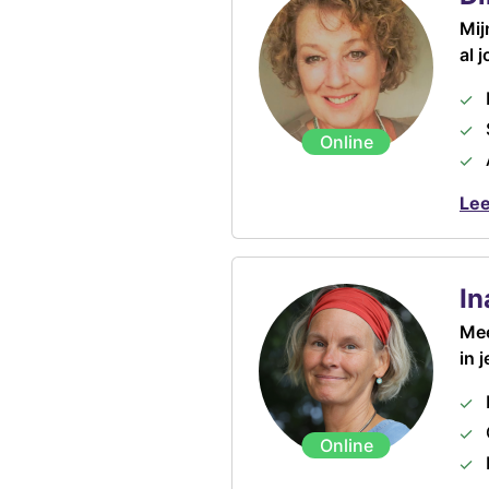
Mij
al 
Online
Lee
In
Mee
in 
Online