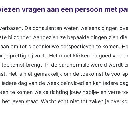
viezen vragen aan een persoon met pa
 verbazen. De consulenten weten weleens dingen over
ate bijzonder. Aangezien ze bepaalde dingen zien di
jstaan om tot gloednieuwe perspectieven te komen. Het
 je prettig bij voelt. Het moet klikken en goed voele
e toekomst brengt. In de paranormale wereld wordt er
st. Het is niet gemakkelijk om de toekomst te voors
t iedere dag van de week beïnvloed en kan iedere da
eten te komen welke richting jouw nabije- en verre to
in het leven staat. Wacht echt niet tot zaken je over