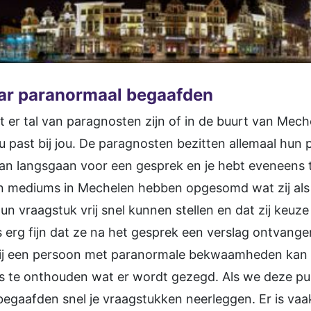
ar paranormaal begaafden
t er tal van paragnosten zijn of in de buurt van Meche
du past bij jou. De paragnosten bezitten allemaal hun 
n langsgaan voor een gesprek en je hebt eveneens tra
n mediums in Mechelen hebben opgesomd wat zij als
un vraagstuk vrij snel kunnen stellen en dat zij keuz
ns erg fijn dat ze na het gesprek een verslag ontvang
bij een persoon met paranormale bekwaamheden kan e
es te onthouden wat er wordt gezegd. Als we deze pu
begaafden snel je vraagstukken neerleggen. Er is vaak 