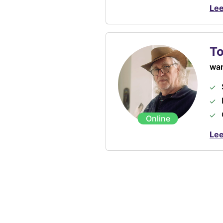
Lee
T
war
Online
Lee