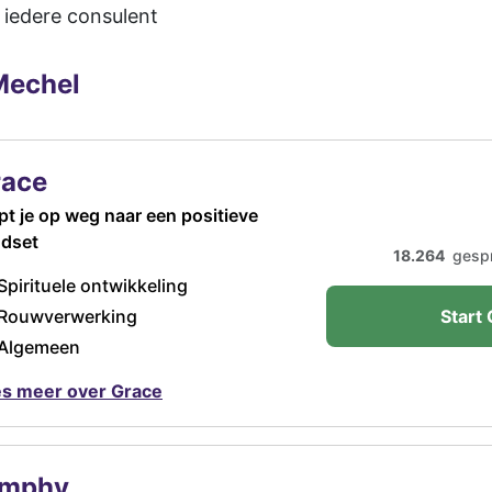
j iedere consulent
Mechel
race
pt je op weg naar een positieve
dset
18.264
gesp
Spirituele ontwikkeling
Rouwverwerking
Start 
Algemeen
s meer over Grace
imphy