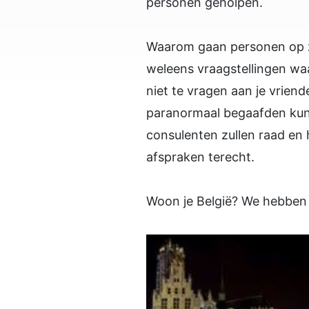
personen geholpen.
Waarom gaan personen op z
weleens vraagstellingen waar
niet te vragen aan je vrien
paranormaal begaafden kun
consulenten zullen raad en 
afspraken terecht.
Woon je België? We hebben h