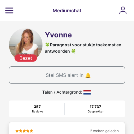
Mediumchat
Yvonne
🍀Paragnost voor stukje toekomst en
antwoorden 🍀
Bezet
Stel SMS alert in 🔔
Talen / Achtergrond:
357
17.737
Reviews
Gesprekken
2 weken geleden