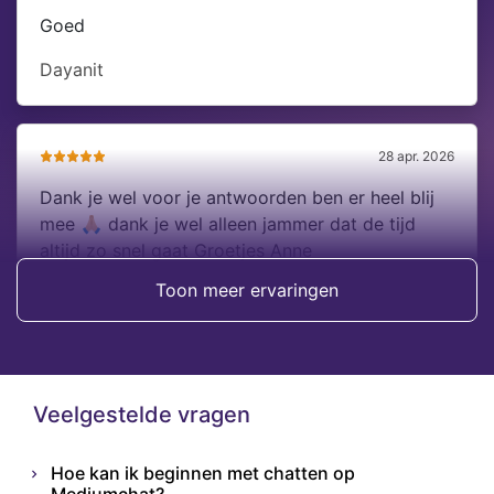
Goed
Dayanit
28 apr. 2026
Dank je wel voor je antwoorden ben er heel blij
mee 🙏🏼 dank je wel alleen jammer dat de tijd
altijd zo snel gaat Groetjes Anne
Toon meer ervaringen
Anne
Veelgestelde vragen
Hoe kan ik beginnen met chatten op