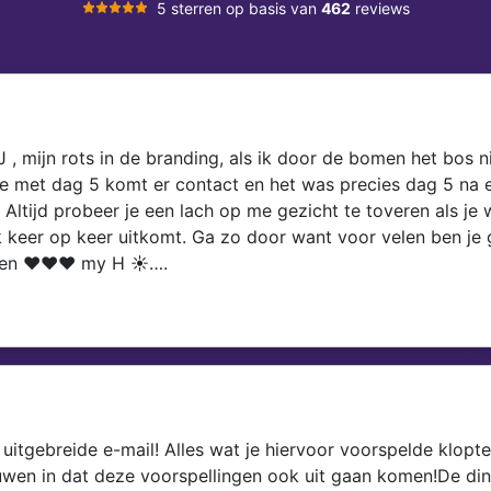
5 sterren op basis van
462
reviews
, mijn rots in de branding, als ik door de bomen het bos nie
e je met dag 5 komt er contact en het was precies dag 5 na 
. Altijd probeer je een lach op me gezicht te toveren als je
ok keer op keer uitkomt. Ga zo door want voor velen ben j
zien ❤️❤️❤️ my H ☀️….
 uitgebreide e-mail! Alles wat je hiervoor voorspelde klopte
rouwen in dat deze voorspellingen ook uit gaan komen!De di