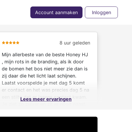
Account aanmaken
Inloggen
8 uur geleden
Mijn allerbeste van de beste Honey HJ
, mijn rots in de branding, als ik door
de bomen het bos niet meer zie dan is
zij daar die het licht laat schijnen.
Laatst voorspelde je met dag 5 komt
er contact en het was precies dag 5 na
een stilte dat er ineens contact kwam.
Lees meer ervaringen
Je ziet zo zuiver en zit er nooit naast.
Altijd probeer je een lach op me
gezicht te toveren als je weet dat ik
het moeilijk heb. Dank voor alles en dat
Soraya