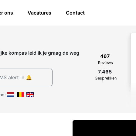
r ons
Vacatures
Contact
ijke kompas leid ik je graag de weg
467
Reviews
7.465
MS alert in 🔔
Gesprekken
nd: