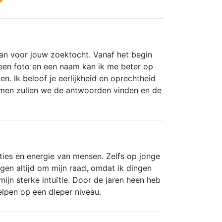
15 uur geleden
Iemand die zijn gave gebruikt om
mensen te helpen en werkt vanuit zijn
an voor jouw zoektocht. Vanaf het begin
hart. Heel zuiver en puur ❤️
et een foto en een naam kan ik me beter op
pen. Ik beloof je eerlijkheid en oprechtheid
Jolien
Samen zullen we de antwoorden vinden en de
ies en energie van mensen. Zelfs op jonge
gen altijd om mijn raad, omdat ik dingen
mijn sterke intuïtie. Door de jaren heen heb
elpen op een dieper niveau.