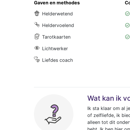
Gaven en methodes
C
Helderwetend
Heldervoelend
Tarotkaarten
Lichtwerker
Liefdes coach
Wat kan ik v
Ik sta klaar om al
of zelfliefde, ik b
alleen tot dit onde
hebt. Ik ben hier 