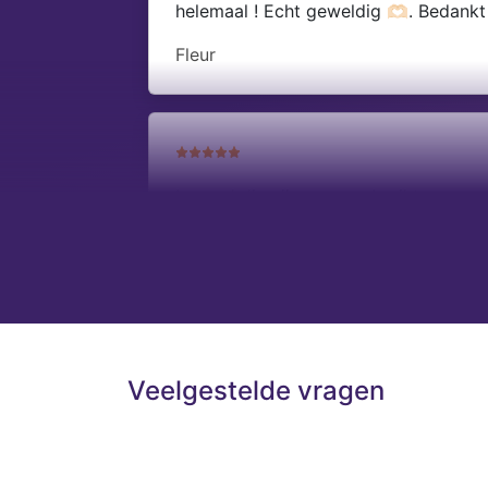
helemaal ! Echt geweldig 🫶🏻. Bedank
Fleur
Iemand die zijn gave gebruikt om mens
Jolien
Veelgestelde vragen