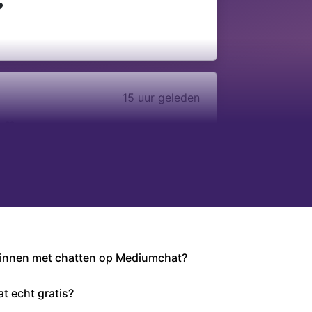
️
15 uur geleden
 ❤️
ginnen met chatten op Mediumchat?
at echt gratis?