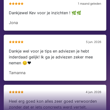
1 maand geleden
Dankjewel Kev voor je inzichten ! 🌿🌿
Jona
5 jun. 2026
Dankje wel voor je tips en adviezen je hebt
inderdaad gelijk! Ik ga je adviezen zeker mee
nemen 😔❤️
Tamanna
4 jun. 2026
Heel erg goed kon alles zeer goed verwoorden
zonder dat er iets concreets werd vertelt.