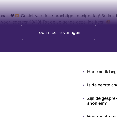
kbaar. ❤️🫶 Geniet van deze prachtige zonnige dag! Bedankt
 voor iedereen;10/10! Tot de volgende gezellige keer. 😊
Toon meer ervaringen
Hoe kan ik be
Is de eerste ch
Zijn de gespre
anoniem?
Hoe kan ik cre