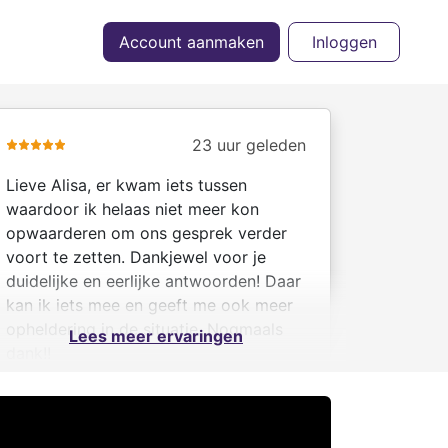
Account aanmaken
Inloggen
23 uur geleden
Lieve Alisa, er kwam iets tussen
waardoor ik helaas niet meer kon
opwaarderen om ons gesprek verder
voort te zetten. Dankjewel voor je
duidelijke en eerlijke antwoorden! Daar
kan ik iets mee en geeft me ook meer
opheldering in de situatie. Nogmaals
Lees meer ervaringen
dank!!
Jamie