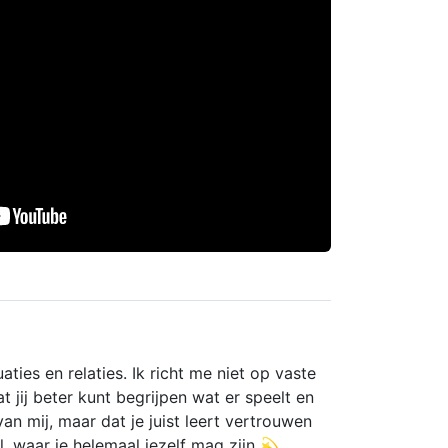
3 weken geleden
Goed
Dayanit
21 mei 2026
Lieve Alisa, ik ben je ontzettend
dankbaar. ❤️🫶 Geniet van deze
prachtige zonnige dag! Bedankt voor je
wijsheid, warme inzichten en fijne
steun. 💐❤️🌞 Echt een aanrader voor
uaties en relaties. Ik richt me niet op vaste
iedereen;10/10! Tot de volgende
jij beter kunt begrijpen wat er speelt en
gezellige keer. 😊
van mij, maar dat je juist leert vertrouwen
el, waar je helemaal jezelf mag zijn 💫
Lindsay