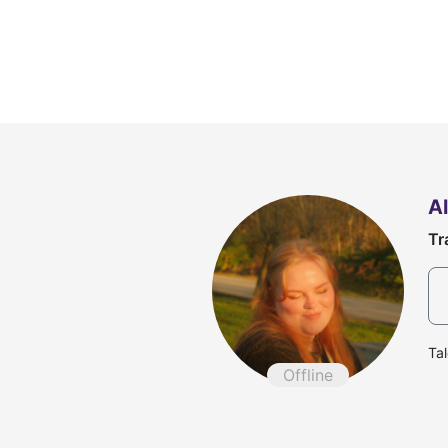
Al
Tr
Ta
Offline