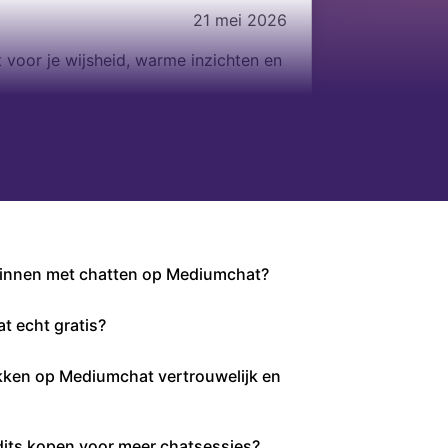
21 mei 2026
 voor je wijsheid, warme inzichten en
ginnen met chatten op Mediumchat?
at echt gratis?
kken op Mediumchat vertrouwelijk en
dits kopen voor meer chatsessies?