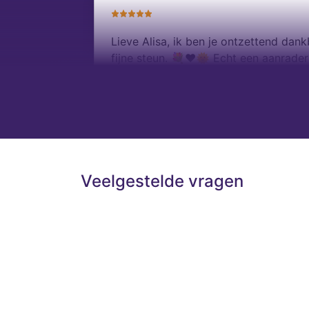
Lieve Alisa, ik ben je ontzettend dan
fijne steun. 💐❤️🌞 Echt een aanrader
Lindsay
Veelgestelde vragen