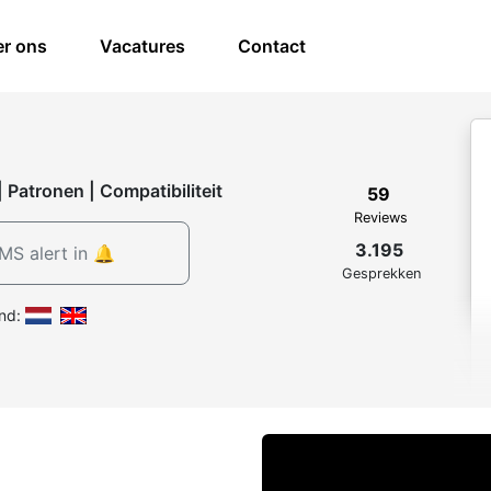
r ons
Vacatures
Contact
 Patronen | Compatibiliteit
59
Reviews
3.195
MS alert in 🔔
Gesprekken
nd: