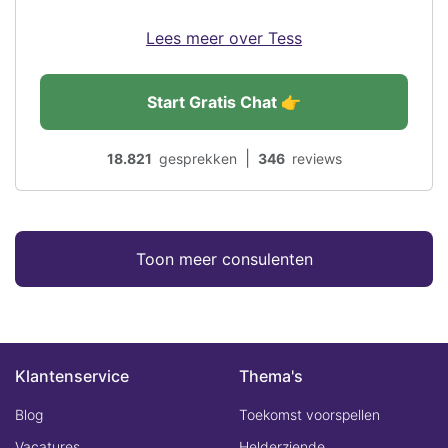
Lees meer over Tess
Start Gratis Chat 👉
|
18.821
gesprekken
346
reviews
Toon meer consulenten
Klantenservice
Thema's
Blog
Toekomst voorspellen
Vacatures
Helderziende