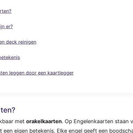
rten?
jn er?
en deck reinigen
betekenis
aten leggen door een kaartlegger
rten?
ijkbaar met
orakelkaarten
. Op Engelenkaarten staan v
et een eigen betekenis. Elke engel geeft een boodsc