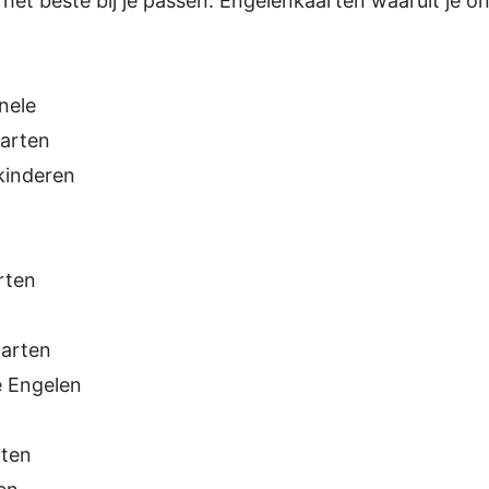
et beste bij je passen. Engelenkaarten waaruit je on
nele
arten
kinderen
rten
aarten
e Engelen
rten